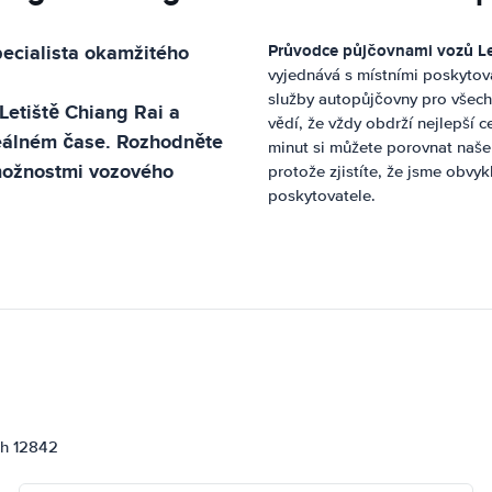
pecialista okamžitého
Průvodce půjčovnami vozů
L
vyjednává s místními poskytov
služby autopůjčovny pro všech
Letiště Chiang Rai
a
vědí, že vždy obdrží nejlepší 
reálném čase. Rozhodněte
minut si můžete porovnat naše 
 možnostmi vozového
protože zjistíte, že jsme obvy
poskytovatele.
ch 12842