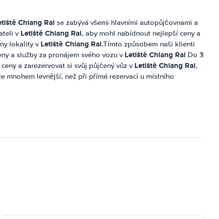
etiště Chiang Rai
se zabývá všemi hlavními autopůjčovnami a
Letiště Chiang Rai
ateli v
, aby mohl nabídnout nejlepší ceny a
Letiště Chiang Rai
ny lokality v
.Tímto způsobem naši klienti
Letiště Chiang Rai
ceny a služby za pronájem svého vozu v
Do 3
Letiště Chiang Rai
ceny a zarezervovat si svůj půjčený vůz v
,
kle mnohem levnější, než při přímé rezervaci u místního