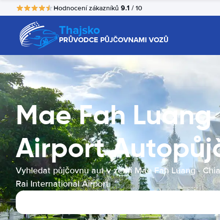
9.1
Hodnocení zákazníků
/ 10
Thajsko
PRŮVODCE PŮJČOVNAMI VOZŮ
Mae Fah Luang -
Airport Autopů
Vyhledat půjčovnu aut v zemi Mae Fah Luang - Chi
Rai International Airport