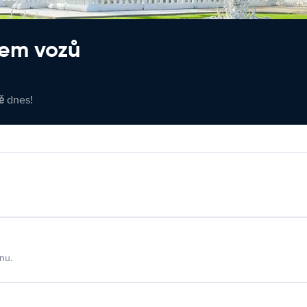
jem vozů
tě dnes!
nu.