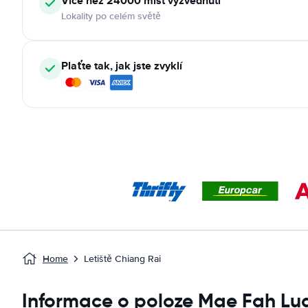
Více než 24000 míst vyzvednutí
Lokality po celém světě
Plaťte tak, jak jste zvyklí
Home
Letiště Chiang Rai
Informace o poloze Mae Fah Lua