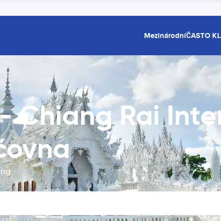
Mezinárodní
ČASTO K
 Chiang Rai Inte
jčovna
ang