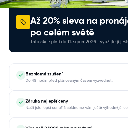
Až 20% sleva na proná
po celém světě
Tato akce platí do 11. srpna 2026 - využijte ji ješ
Bezplatné zrušení
Do 48 hodin před plánovaným časem vyzvednutí.
Záruka nejlepší ceny
Našli jste lepší cenu? Nabídneme vám ještě výhodnější ce