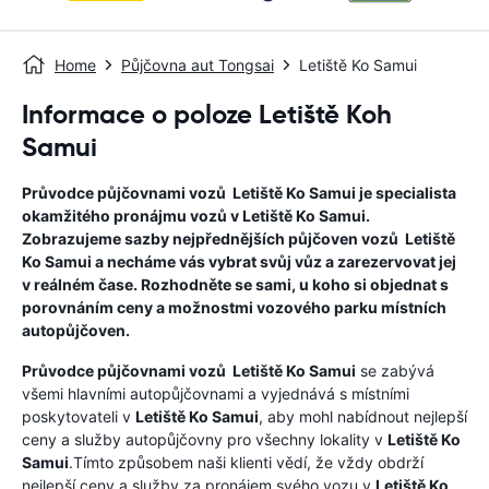
Home
Půjčovna aut Tongsai
Letiště Ko Samui
Informace o poloze Letiště Koh
Samui
Průvodce půjčovnami vozů
Letiště Ko Samui
je specialista
okamžitého pronájmu vozů v
Letiště Ko Samui
.
Zobrazujeme sazby nejpřednějších půjčoven vozů
Letiště
Ko Samui
a necháme vás vybrat svůj vůz a zarezervovat jej
v reálném čase. Rozhodněte se sami, u koho si objednat s
porovnáním ceny a možnostmi vozového parku místních
autopůjčoven.
Průvodce půjčovnami vozů
Letiště Ko Samui
se zabývá
všemi hlavními autopůjčovnami a vyjednává s místními
poskytovateli v
Letiště Ko Samui
, aby mohl nabídnout nejlepší
ceny a služby autopůjčovny pro všechny lokality v
Letiště Ko
Samui
.Tímto způsobem naši klienti vědí, že vždy obdrží
nejlepší ceny a služby za pronájem svého vozu v
Letiště Ko