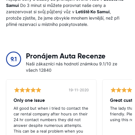
Samui
Do 3 minut si můžete porovnat naše ceny a
zarezervovat si svůj půjčený vůz v
Letiště Ko Samui
,
protože zjistíte, že jsme obvykle mnohem levnější, než při
přímé rezervaci u místního poskytovatele.
Pronájem Auta Recenze
9.1
Naši zákazníci nás hodnotí známkou 9.1/10 ze
všech 12840
19-11-2020
Only one issue
Great custo
All good but when i tried to contact the
The lady tha
car rental company after hours on their
friendly. Plea
24 hr contact numbers they did not
using this r
answer despite numerous attempts.
This can be a real problem when you