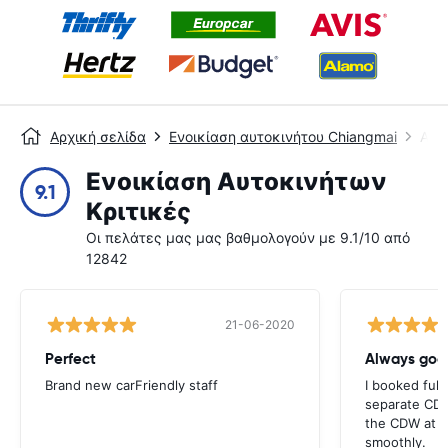
Αρχική σελίδα
Ενοικίαση αυτοκινήτου Chiangmai
Αερ
Ενοικίαση Αυτοκινήτων
9.1
Κριτικές
Οι πελάτες μας μας βαθμολογούν με 9.1/10 από
12842
21-06-2020
Perfect
Brand new carFriendly staff
I booked full
separate CDW
the CDW at th
smoothly.