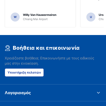
Willy Van Hauwermeiren
Urs C
W
U
Chiang Mai Airport
Chian
Βοήθεια και επικοινωνία
Χρειάζεστε βοήθεια; Επικοινωνήστε με τους ειδικούς
μας στην ενοικίαση.
Υποστήριξη πελατών
Λογαριασμός