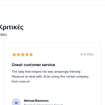
ριτικές
12842
01-11-2020
Great customer service
The lady that helped me was amazingly friendly.
Pleasure to deal with. Ill be using this rental company
from now on
Michael Blackman
M