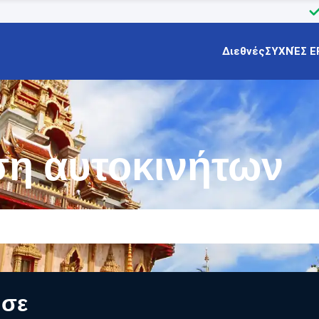
Διεθνές
ΣΥΧΝΈΣ Ε
ση αυτοκινήτων
 σε