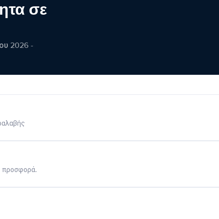
ητα σε
ου 2026 -
ραλαβής
η προσφορά.