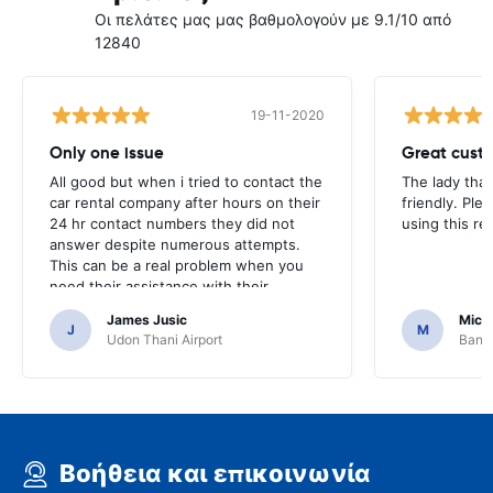
Οι πελάτες μας μας βαθμολογούν με 9.1/10 από
12840
19-11-2020
Only one issue
Great custo
All good but when i tried to contact the
The lady tha
car rental company after hours on their
friendly. Plea
24 hr contact numbers they did not
using this r
answer despite numerous attempts.
This can be a real problem when you
need their assistance with their
services or car.
James Jusic
Mich
J
M
Udon Thani Airport
Bangk
Βοήθεια και επικοινωνία