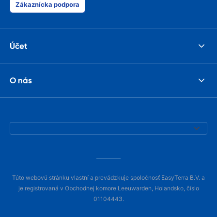
Zákaznícka podpora
Účet
O nás
Túto webovú stránku vlastní a prevádzkuje spoločnosť EasyTerra B.V. a
je registrovaná v Obchodnej komore Leeuwarden, Holandsko, číslo
01104443.