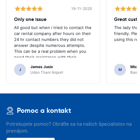
19-11-2020
Only one issue
Great custo
All good but when i tried to contact the
The lady tha
car rental company after hours on their
friendly. Plea
24 hr contact numbers they did not
using this r
answer despite numerous attempts.
This can be a real problem when you
need their assistance with their
services or car.
James Jusic
Mich
J
M
Udon Thani Airport
Bangk
Pomoc a kontakt
Potrebujete pomoc? Obráťte sa na našich špecialistov na
prenájom.