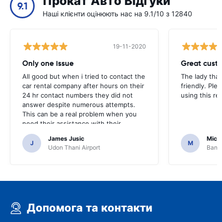
Прокат Авто Відгуки
9.1
Наші клієнти оцінюють нас на 9.1/10 з 12840
19-11-2020
Only one issue
Great custo
All good but when i tried to contact the
The lady tha
car rental company after hours on their
friendly. Plea
24 hr contact numbers they did not
using this r
answer despite numerous attempts.
This can be a real problem when you
need their assistance with their
services or car.
James Jusic
Mich
J
M
Udon Thani Airport
Bangk
Допомога та контакти