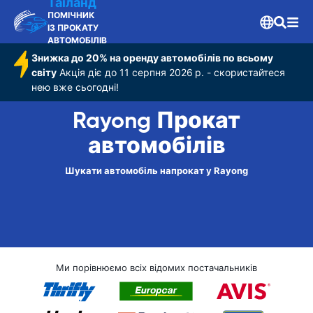
Таїланд
ПОМІЧНИК
ІЗ ПРОКАТУ
АВТОМОБІЛІВ
Знижка до 20% на оренду автомобілів по всьому
світу
Акція діє до 11 серпня 2026 р. - скористайтеся
нею вже сьогодні!
Rayong Прокат
автомобілів
Шукати автомобіль напрокат у Rayong
Ми порівнюємо всіх відомих постачальників