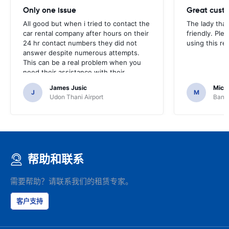
Only one issue
Great custo
All good but when i tried to contact the
The lady tha
car rental company after hours on their
friendly. Plea
24 hr contact numbers they did not
using this r
answer despite numerous attempts.
This can be a real problem when you
need their assistance with their
services or car.
James Jusic
Mich
J
M
Udon Thani Airport
Bangk
帮助和联系
需要帮助？请联系我们的租赁专家。
客户支持