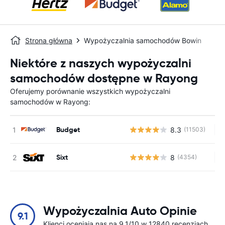
Strona główna
Wypożyczalnia samochodów Bowin
Niektóre z naszych wypożyczalni
samochodów dostępne w Rayong
Oferujemy porównanie wszystkich wypożyczalni
samochodów w Rayong:
Budget
8.3
(11503)
Br
Sixt
8
(4354)
Br
Wypożyczalnia Auto Opinie
9.1
Klienci oceniają nas na 9.1/10 w 12840 recenzjach