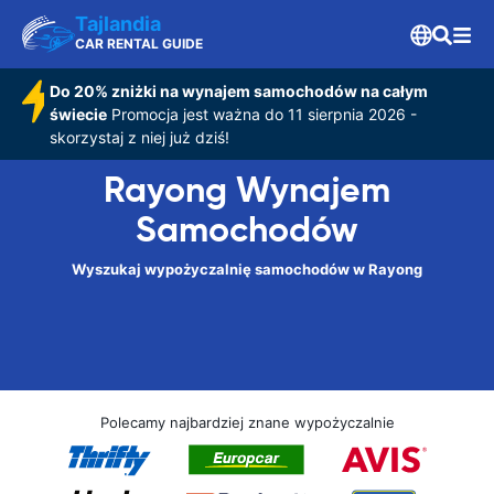
Tajlandia
CAR RENTAL GUIDE
Do 20% zniżki na wynajem samochodów na całym
świecie
Promocja jest ważna do 11 sierpnia 2026 -
skorzystaj z niej już dziś!
Rayong Wynajem
Samochodów
Wyszukaj wypożyczalnię samochodów w Rayong
Polecamy najbardziej znane wypożyczalnie