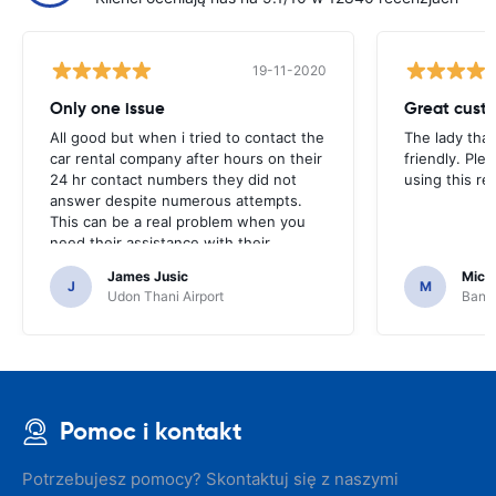
19-11-2020
Only one issue
Great custo
All good but when i tried to contact the
The lady tha
car rental company after hours on their
friendly. Plea
24 hr contact numbers they did not
using this r
answer despite numerous attempts.
This can be a real problem when you
need their assistance with their
services or car.
James Jusic
Mich
J
M
Udon Thani Airport
Bangk
Pomoc i kontakt
Potrzebujesz pomocy? Skontaktuj się z naszymi