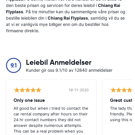
den beste prisen og servicen for deres leiebil i
Chiang Rai
Flyplass
. På tre minutter kan du sammenligne våre priser og
bestille leiebilen din i
Chiang Rai Flyplass
, samtidig vil du se
at vi er vanligvis mye billiger enn om du bestiller hos
firmaene direkte.
Leiebil Anmeldelser
9.1
Kunder gir oss 9.1/10 av 12840 anmeldelser
19-11-2020
Only one issue
Great custo
All good but when i tried to contact the
The lady tha
car rental company after hours on their
friendly. Plea
24 hr contact numbers they did not
using this r
answer despite numerous attempts.
This can be a real problem when you