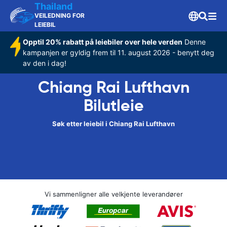
Thailand
VEILEDNING FOR
LEIEBIL
Opptil 20% rabatt på leiebiler over hele verden
Denne
kampanjen er gyldig frem til 11. august 2026 - benytt deg
av den i dag!
Chiang Rai Lufthavn
Bilutleie
Søk etter leiebil i Chiang Rai Lufthavn
Vi sammenligner alle velkjente leverandører