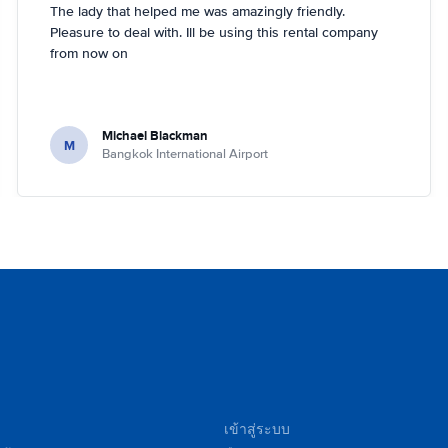
The lady that helped me was amazingly friendly.
Pleasure to deal with. Ill be using this rental company
from now on
Michael Blackman
M
Bangkok International Airport
เข้าสู่ระบบ