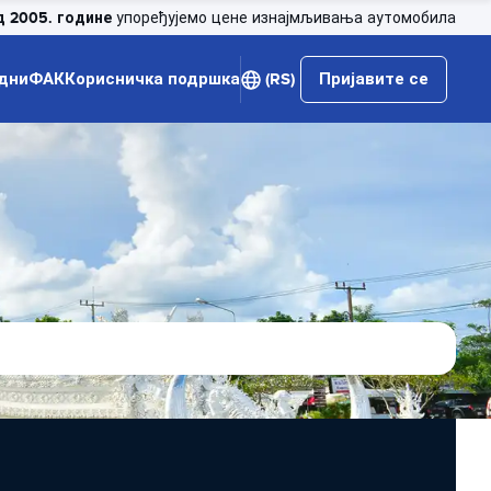
д 2005. године
упоређујемо цене изнајмљивања аутомобила
дни
ФАК
Корисничка подршка
(RS)
Пријавите се