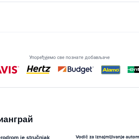
Упоређујемо све познате добављаче
ианграй
erodrom
je stručnjak
Vodič za iznajmljivanje auto