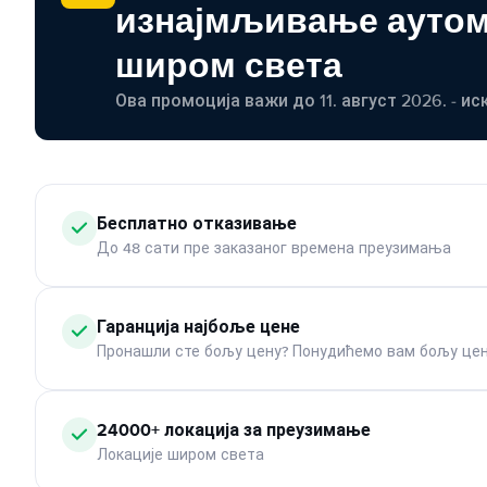
изнајмљивање ауто
широм света
Ова промоција важи до 11. август 2026. - ис
Бесплатно отказивање
До 48 сати пре заказаног времена преузимања
Гаранција најбоље цене
Пронашли сте бољу цену? Понудићемо вам бољу цен
24000+ локација за преузимање
Локације широм света