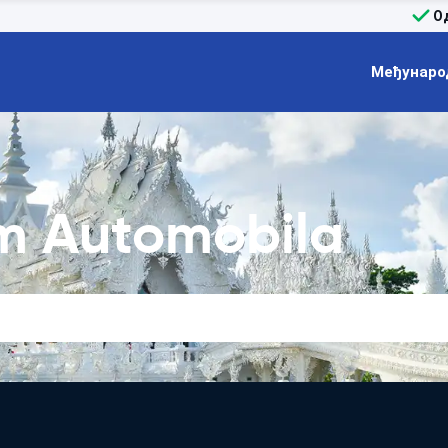
О
Међунаро
m Automobila