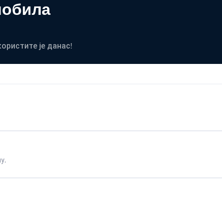
мобила
користите је данас!
у.