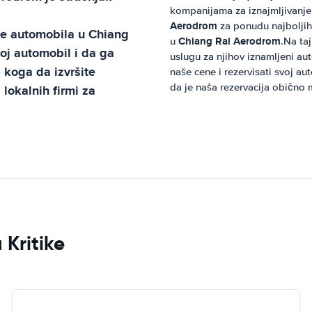
kompanijama za iznajmljivanje
Aerodrom
za ponudu najboljih 
je automobila u
Chiang
Chiang Rai Aerodrom
u
.Na taj
j automobil i da ga
uslugu za njihov iznamljeni a
 koga da izvršite
naše cene i rezervisati svoj au
da je naša rezervacija obično 
lokalnih firmi za
 Kritike