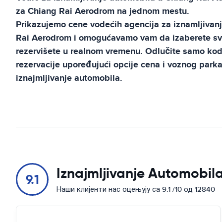
za
Chiang Rai Aerodrom
na jednom mestu.
Prikazujemo cene vodećih agencija za iznamljivan
Rai Aerodrom
i omogućavamo vam da izaberete svo
rezervišete u realnom vremenu. Odlučite samo kod
rezervacije upoređujući opcije cena i voznog parka 
iznajmljivanje automobila.
Iznajmljivanje Automobila
9.1
Наши клијенти нас оцењују са 9.1 /10 од 12840