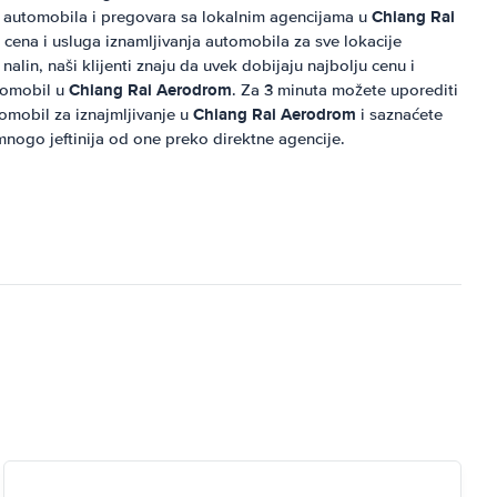
Chiang Rai
 automobila i pregovara sa lokalnim agencijama u
cena i usluga iznamljivanja automobila za sve lokacije
 nalin, naši klijenti znaju da uvek dobijaju najbolju cenu i
Chiang Rai Aerodrom
utomobil u
. Za 3 minuta možete uporediti
Chiang Rai Aerodrom
tomobil za iznajmljivanje u
i saznaćete
mnogo jeftinija od one preko direktne agencije.