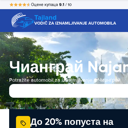
9.1
Оцене купаца
/ 10
Tajland
VODIČ ZA IZNAMLJIVANJE AUTOMOBILA
Чианграй Naja
Potražite automobil za iznajmljivanje u Чианграй
До 20% попуста на