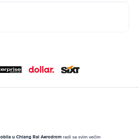
mobila u
Chiang Rai Aerodrom
radi sa svim većim