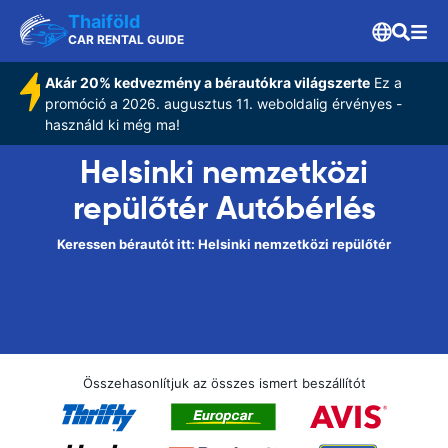
Thaiföld
CAR RENTAL GUIDE
Akár 20% kedvezmény a bérautókra világszerte
Ez a
promóció a 2026. augusztus 11. weboldalig érvényes -
használd ki még ma!
Helsinki nemzetközi
repülőtér Autóbérlés
Keressen bérautót itt: Helsinki nemzetközi repülőtér
Összehasonlítjuk az összes ismert beszállítót