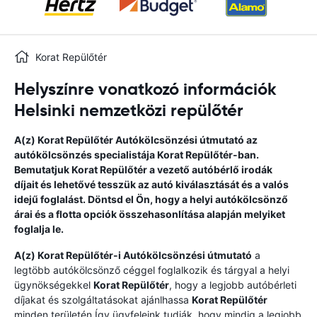
Korat Repülőtér
Helyszínre vonatkozó információk
Helsinki nemzetközi repülőtér
A(z)
Korat Repülőtér
Autókölcsönzési útmutató
az
autókölcsönzés specialistája
Korat Repülőtér
-ban.
Bemutatjuk
Korat Repülőtér
a vezető autóbérlő irodák
díjait és lehetővé tesszük az autó kiválasztását és a valós
idejű foglalást. Döntsd el Ön, hogy a helyi autókölcsönző
árai és a flotta opciók összehasonlítása alapján melyiket
foglalja le.
A(z)
Korat Repülőtér
-i Autókölcsönzési útmutató
a
legtöbb autókölcsönző céggel foglalkozik és tárgyal a helyi
ügynökségekkel
Korat Repülőtér
, hogy a legjobb autóbérleti
díjakat és szolgáltatásokat ajánlhassa
Korat Repülőtér
minden területén.Így ügyfeleink tudják, hogy mindig a legjobb