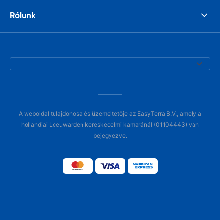
Rólunk
A weboldal tulajdonosa és üzemeltetője az EasyTerra B.V., amely a
hollandiai Leeuwarden kereskedelmi kamaránál (01104443) van
bejegyezve.