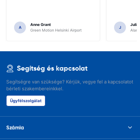
Anne Grant
Julia
A
J
Green Motion Helsinki Airport
Alamo
Segítség és kapcsolat
Segítségre van szüksége? Kérjük, vegye fel a kapcsolatot
bérleti szakembereinkkel.
Ügyfélszolgálat
Számla