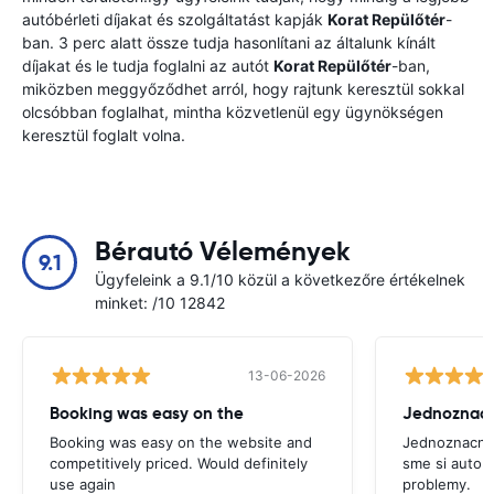
autóbérleti díjakat és szolgáltatást kapják
Korat Repülőtér
-
ban. 3 perc alatt össze tudja hasonlítani az általunk kínált
díjakat és le tudja foglalni az autót
Korat Repülőtér
-ban,
miközben meggyőződhet arról, hogy rajtunk keresztül sokkal
olcsóbban foglalhat, mintha közvetlenül egy ügynökségen
keresztül foglalt volna.
Bérautó Vélemények
9.1
Ügyfeleink a 9.1/10 közül a következőre értékelnek
minket: /10 12842
13-06-2026
Booking was easy on the
Booking was easy on the website and
Jednoznacne
competitively priced. Would definitely
sme si auto p
use again
problemy.