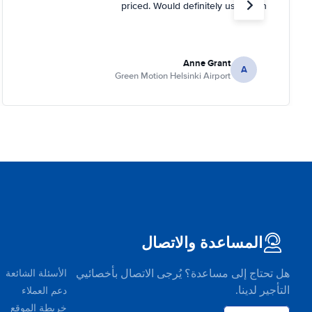
priced. Would definitely use again
Anne Grant
A
Green Motion Helsinki Airport
المساعدة والاتصال
هل تحتاج إلى مساعدة؟ يُرجى الاتصال بأخصائيي
الأسئلة الشائعة
التأجير لدينا.
دعم العملاء
خريطة الموقع