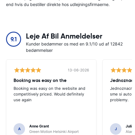
end hvis du bestiller direkte hos udlejningsfirmaerne.
Leje Af Bil Anmeldelser
9.1
Kunder bedømmer os med en 9.1/10 ud af 12842
bedømmelser
13-06-2026
Booking was easy on the
Booking was easy on the website and
Jednoznacne
competitively priced. Would definitely
sme si auto p
use again
problemy.
Anne Grant
Julia
A
J
Green Motion Helsinki Airport
Alamo