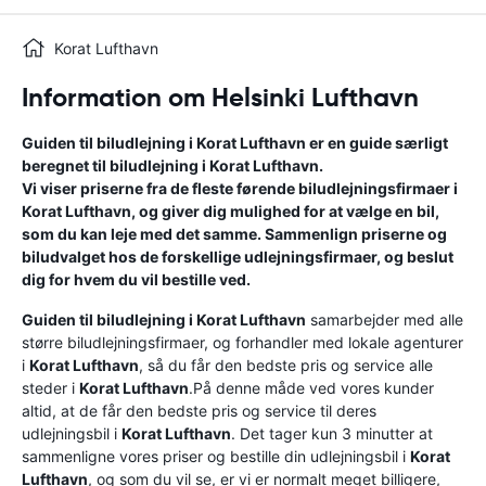
Korat Lufthavn
Information om Helsinki Lufthavn
Guiden til biludlejning i
Korat Lufthavn
er en guide særligt
beregnet til biludlejning i
Korat Lufthavn
.
Vi viser priserne fra de fleste førende biludlejningsfirmaer i
Korat Lufthavn
, og giver dig mulighed for at vælge en bil,
som du kan leje med det samme. Sammenlign priserne og
biludvalget hos de forskellige udlejningsfirmaer, og beslut
dig for hvem du vil bestille ved.
Guiden til biludlejning i
Korat Lufthavn
samarbejder med alle
større biludlejningsfirmaer, og forhandler med lokale agenturer
i
Korat Lufthavn
, så du får den bedste pris og service alle
steder i
Korat Lufthavn
.På denne måde ved vores kunder
altid, at de får den bedste pris og service til deres
udlejningsbil i
Korat Lufthavn
. Det tager kun 3 minutter at
sammenligne vores priser og bestille din udlejningsbil i
Korat
Lufthavn
, og som du vil se, er vi er normalt meget billigere,