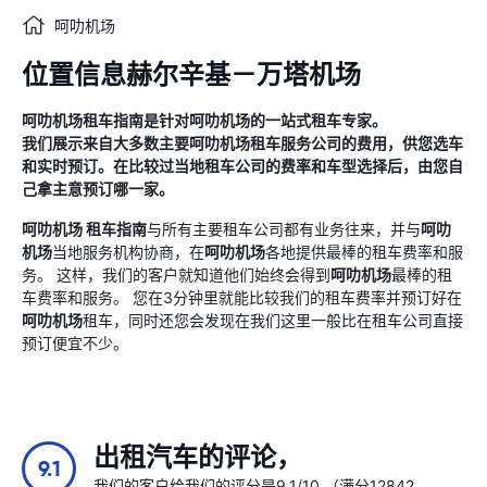
呵叻机场
位置信息赫尔辛基－万塔机场
呵叻机场
租车指南
是针对
呵叻机场
的一站式租车专家。
我们展示来自大多数主要
呵叻机场
租车服务公司的费用，供您选车
和实时预订。在比较过当地租车公司的费率和车型选择后，由您自
己拿主意预订哪一家。
呵叻机场
租车指南
与所有主要租车公司都有业务往来，并与
呵叻
机场
当地服务机构协商，在
呵叻机场
各地提供最棒的租车费率和服
务。 这样，我们的客户就知道他们始终会得到
呵叻机场
最棒的租
车费率和服务。 您在3分钟里就能比较我们的租车费率并预订好在
呵叻机场
租车，同时还您会发现在我们这里一般比在租车公司直接
预订便宜不少。
出租汽车的评论，
9.1
我们的客户给我们的评分是9.1/10 （满分12842