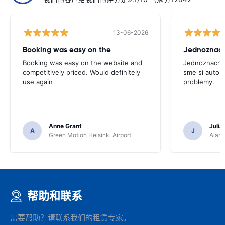
13-06-2026
Booking was easy on the
Booking was easy on the website and
Jednoznacne
competitively priced. Would definitely
sme si auto p
use again
problemy.
Anne Grant
Julia
A
J
Green Motion Helsinki Airport
Alamo
帮助和联系
需要帮助？请联系我们的租赁专家。