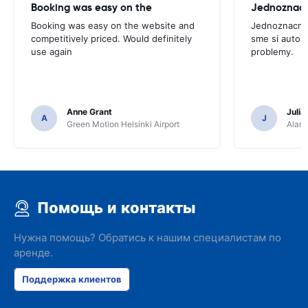
Booking was easy on the
Booking was easy on the website and
Jednoznacne
competitively priced. Would definitely
sme si auto p
use again
problemy.
Anne Grant
Julia
A
J
Green Motion Helsinki Airport
Alamo
Помощь и контакты
Нужна помощь? Обратись к нашим специалистам по
аренде.
Поддержка клиентов