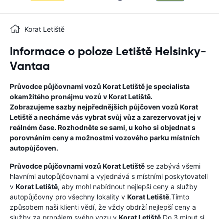
Korat Letiště
Informace o poloze Letiště Helsinky-
Vantaa
Průvodce půjčovnami vozů
Korat Letiště
je specialista
okamžitého pronájmu vozů v
Korat Letiště
.
Zobrazujeme sazby nejpřednějších půjčoven vozů
Korat
Letiště
a necháme vás vybrat svůj vůz a zarezervovat jej v
reálném čase. Rozhodněte se sami, u koho si objednat s
porovnáním ceny a možnostmi vozového parku místních
autopůjčoven.
Průvodce půjčovnami vozů
Korat Letiště
se zabývá všemi
hlavními autopůjčovnami a vyjednává s místními poskytovateli
v
Korat Letiště
, aby mohl nabídnout nejlepší ceny a služby
autopůjčovny pro všechny lokality v
Korat Letiště
.Tímto
způsobem naši klienti vědí, že vždy obdrží nejlepší ceny a
služby za pronájem svého vozu v
Korat Letiště
Do 3 minut si