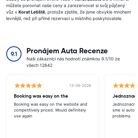
můžete porovnat naše ceny a zarezervovat si svůj půjčený
vůz v
Korat Letiště
, protože zjistíte, že jsme obvykle mnohem
levnější, než při přímé rezervaci u místního poskytovatele.
Pronájem Auta Recenze
9.1
Naši zákazníci nás hodnotí známkou 9.1/10 ze
všech 12842
13-06-2026
Booking was easy on the
Booking was easy on the website and
Jednoznacne
competitively priced. Would definitely
sme si auto p
use again
problemy.