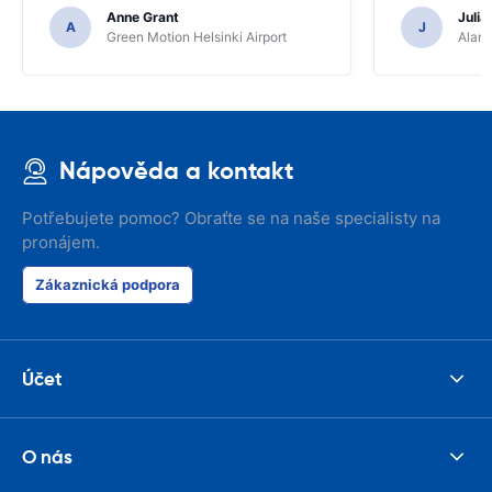
Anne Grant
Julia
A
J
Green Motion Helsinki Airport
Alamo
Nápověda a kontakt
Potřebujete pomoc? Obraťte se na naše specialisty na
pronájem.
Zákaznická podpora
Účet
O nás