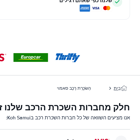
שלמו כפי שאתם רגילים
בַּיִת
הַשׂכָּרַת רֶכֶב סאמוי
חלק מחברות השכרת הרכב שלנו זמינות בi
אנו מציעים השוואה של כל חברות השכרת רכב בKoh Samui: