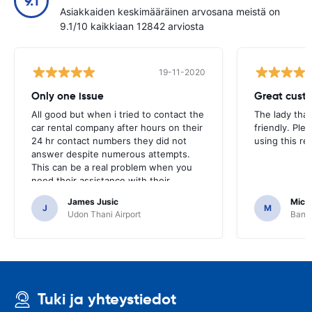
9.1
Asiakkaiden keskimääräinen arvosana meistä on
9.1/10 kaikkiaan 12842 arviosta
19-11-2020
Only one issue
Great custo
All good but when i tried to contact the
The lady tha
car rental company after hours on their
friendly. Plea
24 hr contact numbers they did not
using this r
answer despite numerous attempts.
This can be a real problem when you
need their assistance with their
services or car.
James Jusic
Mich
J
M
Udon Thani Airport
Bangk
Tuki ja yhteystiedot