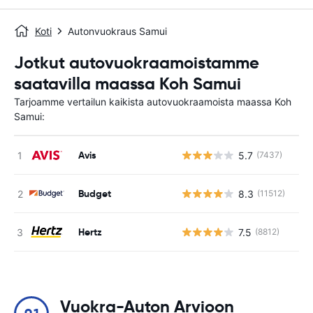
Koti
Autonvuokraus Samui
Jotkut autovuokraamoistamme
saatavilla maassa Koh Samui
Tarjoamme vertailun kaikista autovuokraamoista maassa Koh
Samui:
Avis
5.7
(7437)
Ei
Budget
8.3
(11512)
Ei
Hertz
7.5
(8812)
Ei
Vuokra-Auton Arvioon