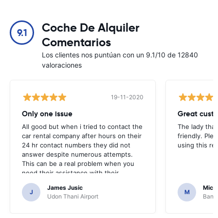
Coche De Alquiler
9.1
Comentarios
Los clientes nos puntúan con un 9.1/10 de 12840
valoraciones
19-11-2020
Only one issue
Great custo
All good but when i tried to contact the
The lady tha
car rental company after hours on their
friendly. Plea
24 hr contact numbers they did not
using this r
answer despite numerous attempts.
This can be a real problem when you
need their assistance with their
services or car.
James Jusic
Mich
J
M
Udon Thani Airport
Bangk