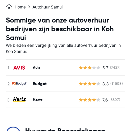
Home
Autohuur Samui
Sommige van onze autoverhuur
bedrijven zijn beschikbaar in Koh
Samui
We bieden een vergelijking van alle autoverhuur bedrijven in
Koh Samui:
Avis
5.7
(7427)
G
Budget
8.3
(11503)
G
Hertz
7.6
(8807)
G