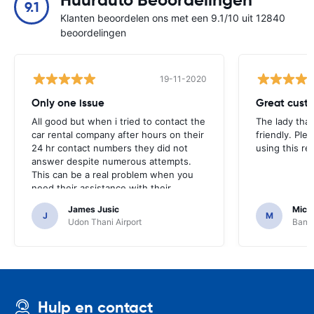
Huurauto Beoordelingen
9.1
Klanten beoordelen ons met een 9.1/10 uit 12840
beoordelingen
19-11-2020
Only one issue
Great custo
All good but when i tried to contact the
The lady tha
car rental company after hours on their
friendly. Plea
24 hr contact numbers they did not
using this r
answer despite numerous attempts.
This can be a real problem when you
need their assistance with their
services or car.
James Jusic
Mich
J
M
Udon Thani Airport
Bangk
Hulp en contact