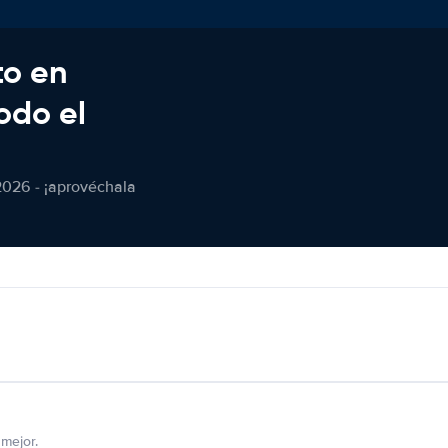
to en
odo el
2026 - ¡aprovéchala
mejor.