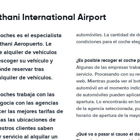
hani International Airport
 coches
es el especialista
automóviles. La cantidad de d
condiciones para el coche ele
thani Aeropuerto
. Le
 alquiler de vehículos
scoger su vehículo y
¿Es posible recoger el coche 
Algunas de las empresas trabaj
ónde reservar tras
servicio. Procesando con su res
alquiler de vehículos.
web. Mientras pueda ver el b
automóvil en el momento indic
 coches
trabaja con las
de automóviles pueden aplicar 
egocia con las agencias
apertura. Lo encontrarás en los
de la agencia seleccionada, pu
er las mejores tarifas de
horario de apertura de la mayo
das las ubicaciones de
estros clientes saben
¿Qué va a pasar si causo el da
 servicio al alquilar un