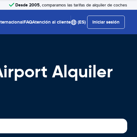
Desde 2005
, comparamos las tarifas de alquiler de coches
nternacional
FAQ
Atención al cliente
(ES)
Iniciar sesión
irport Alquiler