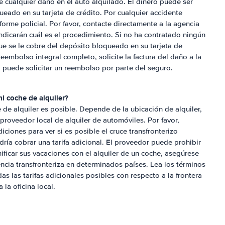
 cualquier daño en el auto alquilado. El dinero puede ser
eado en su tarjeta de crédito. Por cualquier accidente
orme policial. Por favor, contacte directamente a la agencia
 indicarán cuál es el procedimiento. Si no ha contratado ningún
ue se le cobre del depósito bloqueado en su tarjeta de
reembolso integral completo, solicite la factura del daño a la
, puede solicitar un reembolso por parte del seguro.
i coche de alquiler?
e de alquiler es posible. Depende de la ubicación de alquiler,
l proveedor local de alquiler de automóviles. Por favor,
ciones para ver si es posible el cruce transfronterizo
dría cobrar una tarifa adicional. El proveedor puede prohibir
nificar sus vacaciones con el alquiler de un coche, asegúrese
encia transfronteriza en determinados países. Lea los términos
das las tarifas adicionales posibles con respecto a la frontera
 la oficina local.