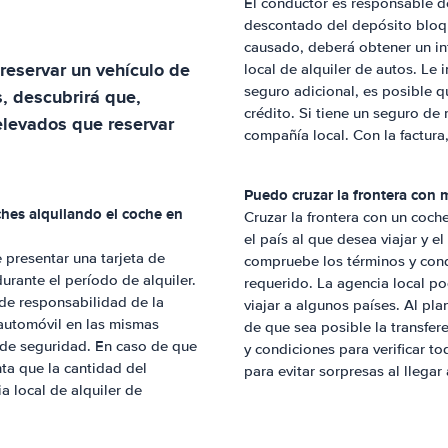
El conductor es responsable de
descontado del depósito bloqu
causado, deberá obtener un inf
reservar un vehículo de
local de alquiler de autos. Le
seguro adicional, es posible q
 descubrirá que,
crédito. Si tiene un seguro de 
levados que reservar
compañía local. Con la factura
Puedo cruzar la frontera con m
ches alquilando el coche en
Cruzar la frontera con un coch
el país al que desea viajar y e
e presentar una tarjeta de
compruebe los términos y condi
rante el período de alquiler.
requerido. La agencia local po
de responsabilidad de la
viajar a algunos países. Al pla
automóvil en las mismas
de que sea posible la transfer
 de seguridad. En caso de que
y condiciones para verificar to
ta que la cantidad del
para evitar sorpresas al llegar a
a local de alquiler de