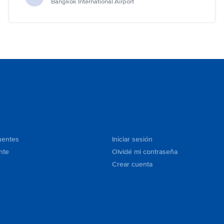
Bangkok International Airport
uentes
Iniciar sesión
nte
Olvidé mi contraseña
Crear cuenta