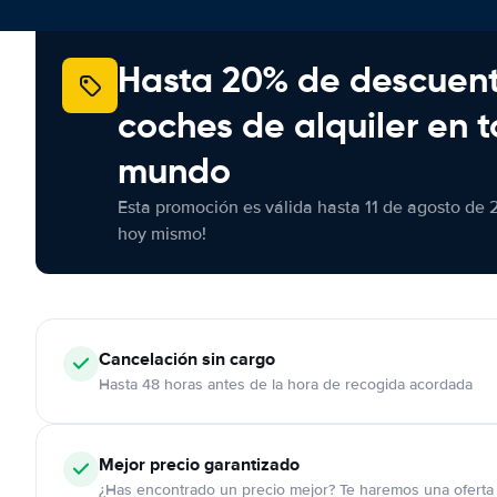
Hasta 20% de descuen
coches de alquiler en t
mundo
Esta promoción es válida hasta 11 de agosto de 
hoy mismo!
Cancelación
sin cargo
Hasta 48 horas antes de la hora de recogida acordada
Mejor precio garantizado
¿Has encontrado un precio mejor? Te haremos una oferta 