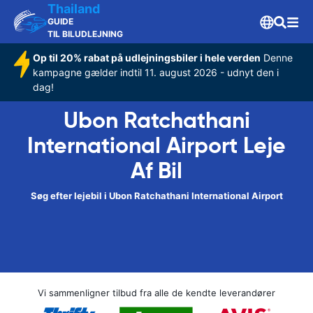
Thailand
GUIDE
TIL BILUDLEJNING
Op til 20% rabat på udlejningsbiler i hele verden
Denne
kampagne gælder indtil 11. august 2026 - udnyt den i
dag!
Ubon Ratchathani
International Airport Leje
Af Bil
Søg efter lejebil i Ubon Ratchathani International Airport
Vi sammenligner tilbud fra alle de kendte leverandører