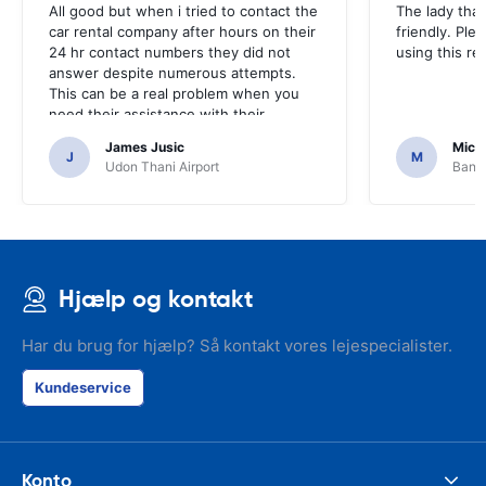
All good but when i tried to contact the
The lady tha
car rental company after hours on their
friendly. Plea
24 hr contact numbers they did not
using this r
answer despite numerous attempts.
This can be a real problem when you
need their assistance with their
services or car.
James Jusic
Mich
J
M
Udon Thani Airport
Bangk
Hjælp og kontakt
Har du brug for hjælp? Så kontakt vores lejespecialister.
Kundeservice
Konto