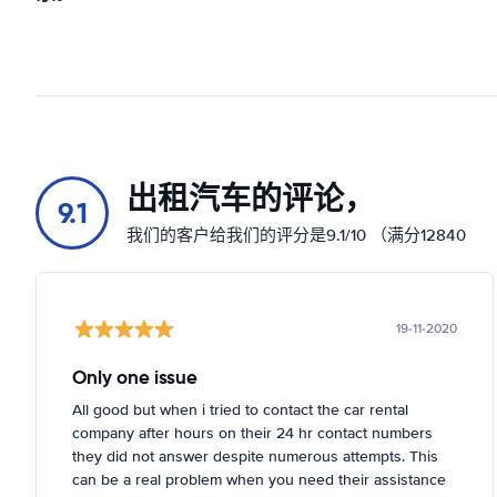
出租汽车的评论，
9.1
我们的客户给我们的评分是9.1/10 （满分12840
19-11-2020
Only one issue
All good but when i tried to contact the car rental
company after hours on their 24 hr contact numbers
they did not answer despite numerous attempts. This
can be a real problem when you need their assistance