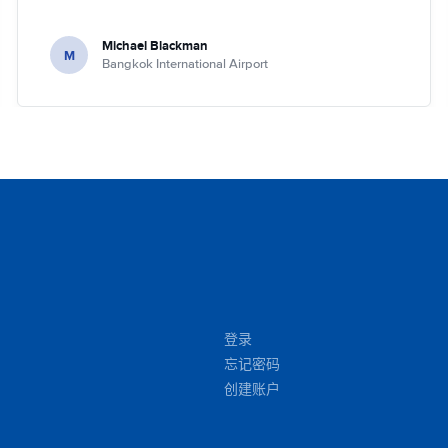
Michael Blackman
M
Bangkok International Airport
登录
忘记密码
创建账户