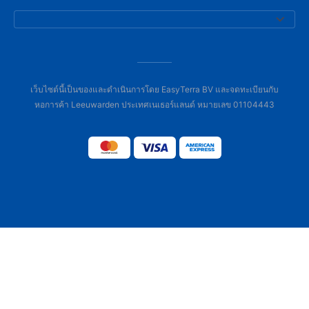
เว็บไซต์นี้เป็นของและดำเนินการโดย EasyTerra BV และจดทะเบียนกับ
หอการค้า Leeuwarden ประเทศเนเธอร์แลนด์ หมายเลข 01104443