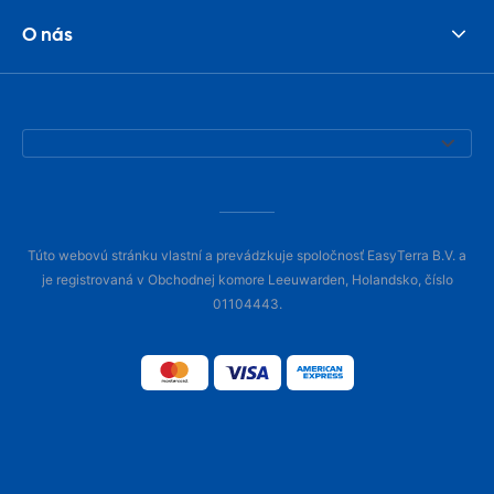
O nás
Túto webovú stránku vlastní a prevádzkuje spoločnosť EasyTerra B.V. a
je registrovaná v Obchodnej komore Leeuwarden, Holandsko, číslo
01104443.