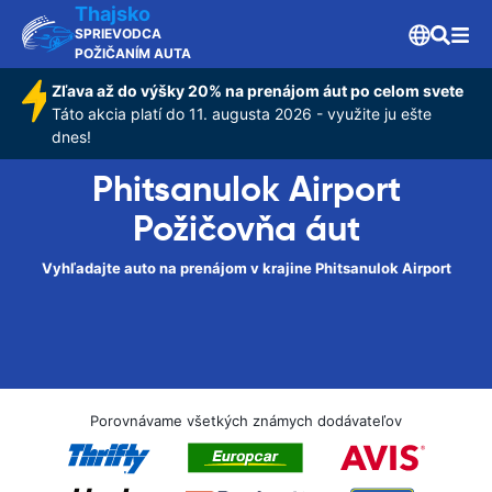
Thajsko
SPRIEVODCA
POŽIČANÍM AUTA
Zľava až do výšky 20% na prenájom áut po celom svete
Táto akcia platí do 11. augusta 2026 - využite ju ešte
dnes!
Phitsanulok Airport
Požičovňa áut
Vyhľadajte auto na prenájom v krajine Phitsanulok Airport
Porovnávame všetkých známych dodávateľov