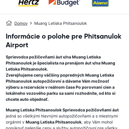
Domov
Muang Letiska Phitsanoulok
Informácie o polohe pre Phitsanulok
Airport
Sprievodca požičovňami áut v/na
Muang Letiska
Phitsanoulok
je špecialista na prenájom áut v/na
Muang
Letiska Phitsanoulok
.
Zverejňujeme ceny väčšiny popredných
Muang Letiska
Phitsanoulok
autopožičovní a dávame Vám možnosť
výberu a rezervácie v reálnom čase Po porovnaní cien a
lokálneho vozového parku sa sami rozhodnite, od kto si
chcete auto objednať.
Muang Letiska Phitsanoulok
Sprievodca požičovňami áut
jedná so všetkými hlavnými autopožičovňami a s miestnymi
orgánmi v
Muang Letiska Phitsanoulok
, aby Vám mohol
ponúknuť najlepšie ceny a služby autopožičovní pre všetky