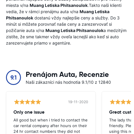
miesta v/na
Muang Letiska Phitsanoulok
.Takto naši klienti
vedia, že v rámci prenájmu auta v/na
Muang Letiska
Phitsanoulok
dostanú vždy najlepšie ceny a služby. Do 3
minút si môžete porovnať naše ceny a zarezervovať si
požičanie auta v/na
Muang Letiska Phitsanoulok
a medzitým
zistíte, že sme takmer vždy oveľa lacnejší ako keď si auto
zarezervujete priamo v agentúre.
Prenájom Auta, Recenzie
9.1
Naši zákazníci nás hodnotia 9.1/10 z 12840
19-11-2020
Only one issue
Great custo
All good but when i tried to contact the
The lady tha
car rental company after hours on their
friendly. Plea
24 hr contact numbers they did not
using this r