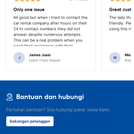
Only one issue
Great custo
All good but when i tried to contact the
The lady tha
car rental company after hours on their
friendly. Plea
24 hr contact numbers they did not
using this r
answer despite numerous attempts.
This can be a real problem when you
need their assistance with their
services or car.
James Jusic
Mich
J
M
Udon Thani Airport
Bangk
Bantuan dan hubungi
Perlukan bantuan? Sila hubungi pakar sewa kami.
Sokongan pelanggan