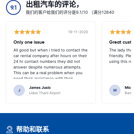
出租汽车的评论，
9.1
我们的客户给我们的评分是9.1/10 （满分12840
19-11-2020
Only one issue
Great custo
All good but when i tried to contact the
The lady tha
car rental company after hours on their
friendly. Plea
24 hr contact numbers they did not
using this r
answer despite numerous attempts.
This can be a real problem when you
need their assistance with their
services or car.
James Jusic
Mich
J
M
Udon Thani Airport
Bangk
帮助和联系