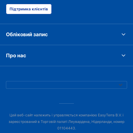
Підтримка клієнтів
Обліковий запис
Про нас
Цей веб-сайт належить і управляється компанією EasyTerra B.V. і
зареєстрований в Торговій палаті Леувардена, Нідерланди, номер
01104443.