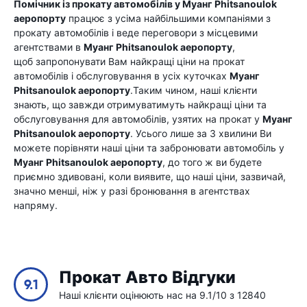
Помічник із прокату автомобілів у
Муанг Phitsanoulok
аеропорту
працює з усіма найбільшими компаніями з
прокату автомобілів і веде переговори з місцевими
агентствами в
Муанг Phitsanoulok аеропорту
,
щоб запропонувати Вам найкращі ціни на прокат
автомобілів і обслуговування в усіх куточках
Муанг
Phitsanoulok аеропорту
.Таким чином, наші клієнти
знають, що завжди отримуватимуть найкращі ціни та
обслуговування для автомобілів, узятих на прокат у
Муанг
Phitsanoulok аеропорту
. Усього лише за 3 хвилини Ви
можете порівняти наші ціни та забронювати автомобіль у
Муанг Phitsanoulok аеропорту
, до того ж ви будете
приємно здивовані, коли виявите, що наші ціни, зазвичай,
значно менші, ніж у разі бронювання в агентствах
напряму.
Прокат Авто Відгуки
9.1
Наші клієнти оцінюють нас на 9.1/10 з 12840