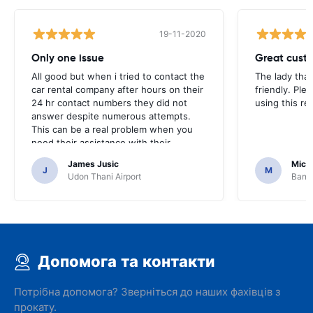
19-11-2020
Only one issue
Great custo
All good but when i tried to contact the
The lady tha
car rental company after hours on their
friendly. Plea
24 hr contact numbers they did not
using this r
answer despite numerous attempts.
This can be a real problem when you
need their assistance with their
services or car.
James Jusic
Mich
J
M
Udon Thani Airport
Bangk
Допомога та контакти
Потрібна допомога? Зверніться до наших фахівців з
прокату.