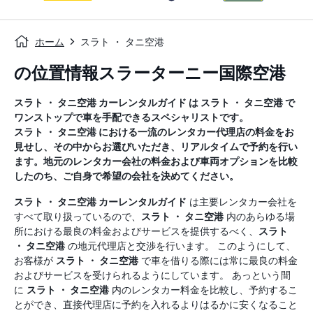
ホーム
スラト ・ タニ空港
の位置情報スラーターニー国際空港
スラト ・ タニ空港
カーレンタルガイド
は
スラト ・ タニ空港
で
ワンストップで車を手配できるスペシャリストです。
スラト ・ タニ空港
における一流のレンタカー代理店の料金をお
見せし、その中からお選びいただき、リアルタイムで予約を行い
ます。地元のレンタカー会社の料金および車両オプションを比較
したのち、ご自身で希望の会社を決めてください。
スラト ・ タニ空港
カーレンタルガイド
は主要レンタカー会社を
すべて取り扱っているので、
スラト ・ タニ空港
内のあらゆる場
所における最良の料金およびサービスを提供するべく、
スラト
・ タニ空港
の地元代理店と交渉を行います。 このようにして、
お客様が
スラト ・ タニ空港
で車を借りる際には常に最良の料金
およびサービスを受けられるようにしています。 あっという間
に
スラト ・ タニ空港
内のレンタカー料金を比較し、予約するこ
とができ、直接代理店に予約を入れるよりはるかに安くなること