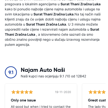
pregovara s lokalnim agencijama u
Surat Thani Zračna Luka
kako bi ponudio najbolje cijene najma automobila i usluge na
svim lokacijama u
Surat Thani Zračna Luka
.Na taj način naši
klijenti znaju da će uvijek dobiti najbolju cijenu i uslugu najma
automobila u
Surat Thani Zračna Luka
. U 3 minute možete
usporediti naše cijene i rezervirati najam automobila u
Surat
Thani Zračna Luka
, a istovremeno ćete saznati da smo
obično znatno povoljniji nego u slučaju izravnog rezerviranja
putem agencija.
Najam Auto Naši
9.1
Naši kupci nas ocjenjuju 9.1 /10 od 12842
19-11-2020
Only one issue
Great custo
All good but when i tried to contact the
The lady tha