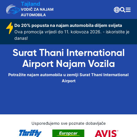
Tajland
VODIČ ZA NAJAM
AUTOMOBILA
Do 20% popusta na najam automobila diljem svijeta
Ova promocija vrijedi do 11. kolovoza 2026. - iskoristite je
danas!
Surat Thani International
Airport Najam Vozila
Potražite najam automobila u zemlji Surat Thani International
Airport
Uspoređujemo sve poznate dobavljače