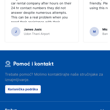
car rental company after hours on their
friendly. Plea
24 hr contact numbers they did not
using this r
answer despite numerous attempts.
This can be a real problem when you
need their assistance with their
services or car.
James Jusic
Mich
J
M
Udon Thani Airport
Bangk
Pomoć i kontakt
Trebate pomoć? Molimo kontaktirajte naše stručnjake za
iznajmljivanje.
Korisnička podrška