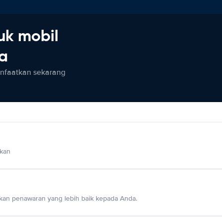
uk mobil
ia
anfaatkan sekarang
lkan
an penawaran yang lebih baik kepada Anda.