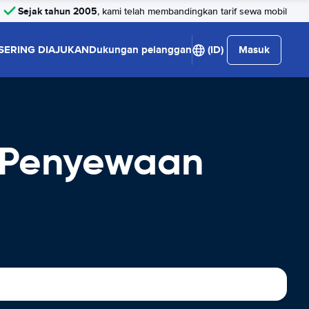
Sejak tahun 2005
, kami telah membandingkan tarif sewa mobil
SERING DIAJUKAN
Dukungan pelanggan
(ID)
Masuk
t Penyewaan