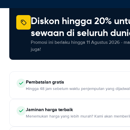
Diskon hingga 20% unt
sewaan di seluruh dun
Promosi ini berlaku hingga 11 Agustus 2026 - m
juga!
Pembatalan gratis
Hingga 48 jam sebelum waktu penjemputan yang dijadwa
Jaminan harga terbaik
Menemukan harga yang lebih murah? Kami akan memberik