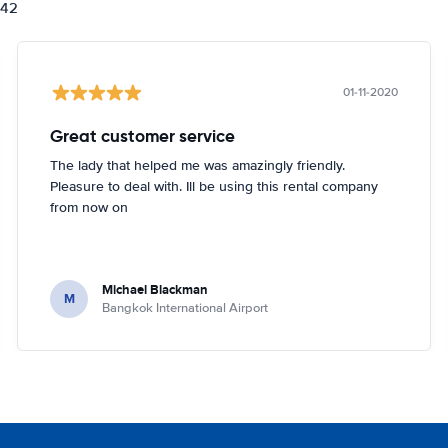
842
01-11-2020
Great customer service
The lady that helped me was amazingly friendly.
Pleasure to deal with. Ill be using this rental company
from now on
Michael Blackman
M
Bangkok International Airport