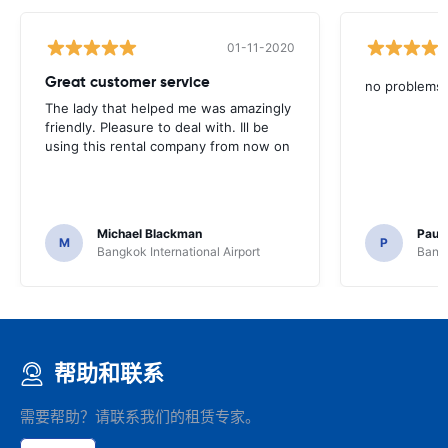
01-11-2020
Great customer service
no problems
The lady that helped me was amazingly
friendly. Pleasure to deal with. Ill be
using this rental company from now on
Michael Blackman
Paul
M
P
Bangkok International Airport
Bangk
帮助和联系
需要帮助？请联系我们的租赁专家。