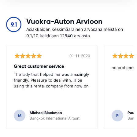
Vuokra-Auton Arvioon
9.1
Asiakkaiden keskimääräinen arvosana meistä on
9.1/10 kaikkiaan 12840 arviosta
01-11-2020
Great customer service
no problems
The lady that helped me was amazingly
friendly. Pleasure to deal with. Ill be
using this rental company from now on
Michael Blackman
Paul
M
P
Bangkok International Airport
Bangk