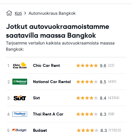
Koti
Autonvuokraus Bangkok
Jotkut autovuokraamoistamme
saatavilla maassa Bangkok
Tarjoamme vertailun kaikista autovuokraamoista maassa
Bangkok:
Chic Car Rent
9.6
(22)
National Car Rental
8.5
(491)
Sixt
8.4
(4354)
Thai Rent A Car
8.3
(58)
Budget
8.3
(11503)
Ei