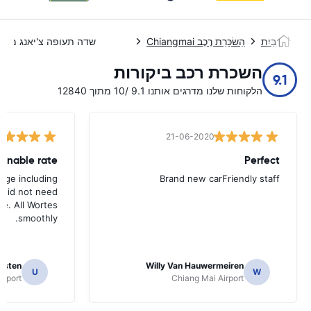
בַּיִת
הַשׂכָּרַת רֶכֶב Chiangmai
שדה תעופה צ'יאנג מאי
השכרת רכב ביקורות
9.1
הלקוחות שלנו מדרגים אותנו 9.1 /10 מתוך 12840
21-06-2020
Perfect
kage including
Brand new carFriendly staff
 did not need
me. All Wortes
smoothly.
risten
Willy Van Hauwermeiren
U
W
irport
Chiang Mai Airport