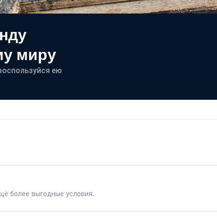
енду
му миру
- воспользуйся ею
щё более выгодные условия.