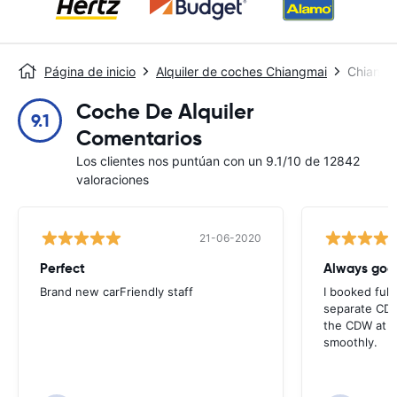
Página de inicio
Alquiler de coches Chiangmai
Chiang 
Coche De Alquiler
9.1
Comentarios
Los clientes nos puntúan con un 9.1/10 de 12842
valoraciones
21-06-2020
Perfect
Brand new carFriendly staff
I booked full
separate CDW
the CDW at th
smoothly.