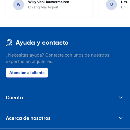
Willy Van Hauwermeiren
Urs C
W
U
Chiang Mai Airport
Chian
Ayuda y contacto
¿Necesitas ayuda? Contacta con unos de nuestros
expertos en alquileres.
Atención al cliente
Cuenta
Acerca de nosotros