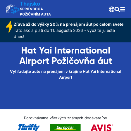
Thajsko
SPRIEVODCA
POŽIČANÍM AUTA
Zľava až do výšky 20% na prenájom áut po celom svete
Táto akcia platí do 11. augusta 2026 - využite ju ešte
dnes!
Hat Yai International
Airport Požičovňa áut
Vyhľadajte auto na prenájom v krajine Hat Yai International
Airport
Porovnávame všetkých známych dodávateľov