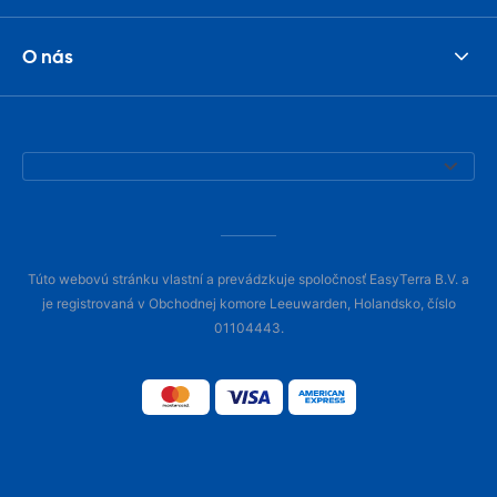
O nás
Túto webovú stránku vlastní a prevádzkuje spoločnosť EasyTerra B.V. a
je registrovaná v Obchodnej komore Leeuwarden, Holandsko, číslo
01104443.