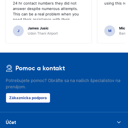
24 hr contact numbers they did not
using this r
answer despite numerous attempts.
This can be a real problem when you
need their assistance with their
services or car.
James Jusic
Mich
J
M
Udon Thani Airport
Bangk
Pomoc a kontakt
Potrebujete pomoc? Obráťte sa na našich špecialistov na
prenájom.
Zákaznícka podpora
Účet