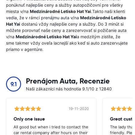
ponúknuť najlepšie ceny a služby autopožičovní pre všetky
miesta v/na
Medzinárodné Letisko Hat Yai
.Takto naši klienti
vedia, že v rámci prenájmu auta v/na
Medzinárodné Letisko
Hat Yai
dostanú vždy najlepšie ceny a služby. Do 3 minút si
môžete porovnať naše ceny a zarezervovať si požičanie auta
v/na
Medzinárodné Letisko Hat Yai
a medzitým zistíte, že
sme takmer vždy oveľa lacnejší ako keď si auto zarezervujete
priamo v agentúre.
Prenájom Auta, Recenzie
9.1
Naši zákazníci nás hodnotia 9.1/10 z 12840
19-11-2020
Only one issue
Great custo
All good but when i tried to contact the
The lady tha
car rental company after hours on their
friendly. Plea