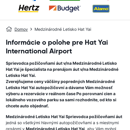
Domov
Medzinárodné Letisko Hat Yai
Informácie o polohe pre Hat Yai
International Airport
Sprievodca požičovňami áut v/na
Medzinárodné Letisko
Hat Yai
je špecialista na prenájom áut v/na
Medzinárodné
Letisko Hat Yai
.
Zverejňujeme ceny väčšiny popredných
Medzinárodné
Letisko Hat Yai
autopožičovní a dávame Vám možnosť
výberu a rezervácie v reálnom čase Po porovnaní cien a
lokálneho vozového parku sa sami rozhodnite, od kto si
chcete auto objednať.
Medzinárodné Letisko Hat Yai
Sprievodca požičovňami áut
jedná so všetkými hlavnými autopožičovňami a s miestnymi
orgánmi v
Medzinárodné Letisko Hat Yai
, aby Vám mohol