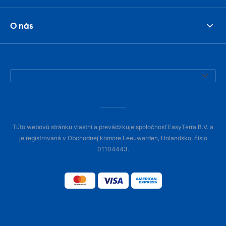
O nás
Túto webovú stránku vlastní a prevádzkuje spoločnosť EasyTerra B.V. a
je registrovaná v Obchodnej komore Leeuwarden, Holandsko, číslo
01104443.