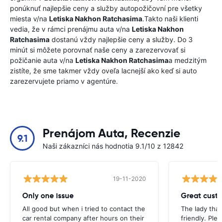
ponúknuť najlepšie ceny a služby autopožičovní pre všetky
miesta v/na
Letiska Nakhon Ratchasima
.Takto naši klienti
vedia, že v rámci prenájmu auta v/na
Letiska Nakhon
Ratchasima
dostanú vždy najlepšie ceny a služby. Do 3
minút si môžete porovnať naše ceny a zarezervovať si
požičanie auta v/na
Letiska Nakhon Ratchasima
a medzitým
zistíte, že sme takmer vždy oveľa lacnejší ako keď si auto
zarezervujete priamo v agentúre.
Prenájom Auta, Recenzie
9.1
Naši zákazníci nás hodnotia 9.1/10 z 12842
19-11-2020
Only one issue
Great custo
All good but when i tried to contact the
The lady tha
car rental company after hours on their
friendly. Plea