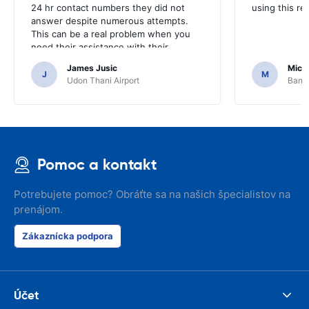
24 hr contact numbers they did not
using this r
answer despite numerous attempts.
This can be a real problem when you
need their assistance with their
services or car.
James Jusic
Mich
J
M
Udon Thani Airport
Bangk
Pomoc a kontakt
Potrebujete pomoc? Obráťte sa na našich špecialistov na
prenájom.
Zákaznícka podpora
Účet