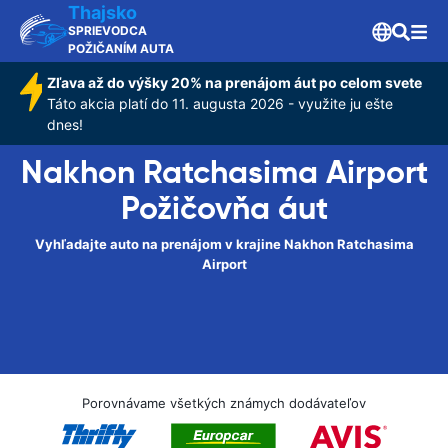
Thajsko
SPRIEVODCA
POŽIČANÍM AUTA
Zľava až do výšky 20% na prenájom áut po celom svete
Táto akcia platí do 11. augusta 2026 - využite ju ešte
dnes!
Nakhon Ratchasima Airport
Požičovňa áut
Vyhľadajte auto na prenájom v krajine Nakhon Ratchasima
Airport
Porovnávame všetkých známych dodávateľov