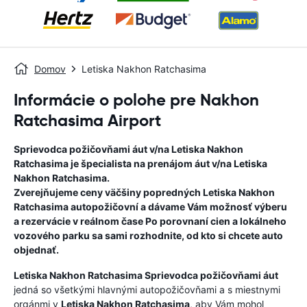
Domov
Letiska Nakhon Ratchasima
Informácie o polohe pre Nakhon
Ratchasima Airport
Sprievodca požičovňami áut v/na
Letiska Nakhon
Ratchasima
je špecialista na prenájom áut v/na
Letiska
Nakhon Ratchasima
.
Zverejňujeme ceny väčšiny popredných
Letiska Nakhon
Ratchasima
autopožičovní a dávame Vám možnosť výberu
a rezervácie v reálnom čase Po porovnaní cien a lokálneho
vozového parku sa sami rozhodnite, od kto si chcete auto
objednať.
Letiska Nakhon Ratchasima
Sprievodca požičovňami áut
jedná so všetkými hlavnými autopožičovňami a s miestnymi
orgánmi v
Letiska Nakhon Ratchasima
, aby Vám mohol