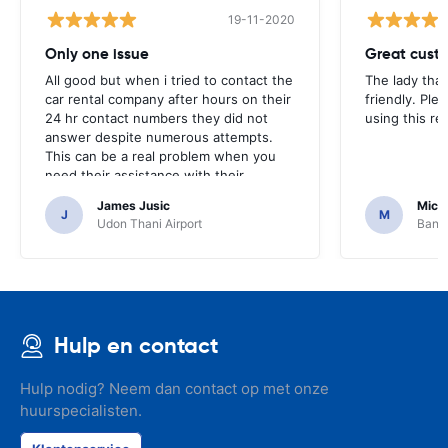
19-11-2020
Only one issue
Great custo
All good but when i tried to contact the
The lady tha
car rental company after hours on their
friendly. Plea
24 hr contact numbers they did not
using this r
answer despite numerous attempts.
This can be a real problem when you
need their assistance with their
services or car.
James Jusic
Mich
J
M
Udon Thani Airport
Bangk
Hulp en contact
Hulp nodig? Neem dan contact op met onze
huurspecialisten.