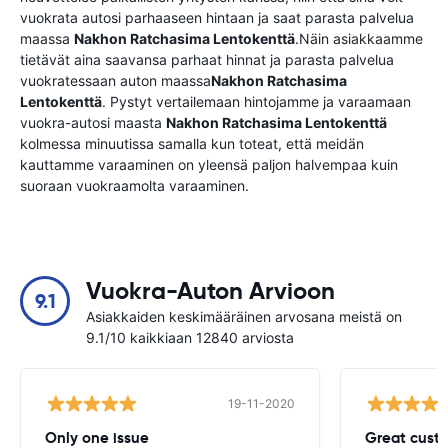
vuokrata autosi parhaaseen hintaan ja saat parasta palvelua
maassa
Nakhon Ratchasima Lentokenttä
.Näin asiakkaamme
tietävät aina saavansa parhaat hinnat ja parasta palvelua
vuokratessaan auton maassa
Nakhon Ratchasima
Lentokenttä
. Pystyt vertailemaan hintojamme ja varaamaan
vuokra-autosi maasta
Nakhon Ratchasima Lentokenttä
kolmessa minuutissa samalla kun toteat, että meidän
kauttamme varaaminen on yleensä paljon halvempaa kuin
suoraan vuokraamolta varaaminen.
Vuokra-Auton Arvioon
9.1
Asiakkaiden keskimääräinen arvosana meistä on
9.1/10 kaikkiaan 12840 arviosta
19-11-2020
Only one issue
Great custo