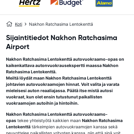
Koti
Nakhon Ratchasima Lentokenttä
Sijaintitiedot Nakhon Ratchasima
Airport
Nakhon Ratchasima Lentokenttä
autovuokraamo-opas
on
kaikenkattava autonvuokrausekspertti maassa
Nakhon
Ratchasima Lentokenttä
.
Meiltä löydät maan
Nakhon Ratchasima Lentokenttä
johtavien autovuokraamojen hinnat. Voit valita ja varata
mieleisesi auton reaaliajassa. Päätä itse mistä autosi
vuokraat, kun olet ensin tutustunut paikallisten
vuokraamojen autoihin ja hintoihin.
Nakhon Ratchasima Lentokenttä
autovuokraamo-
opas
tekee yhteistyötä kaikkien maan
Nakhon Ratchasima
Lentokenttä
tärkeimpien autovuokraamojen kanssa sekä
neuvottelee paikallisten yritysten kanssa, niin että sinä voit