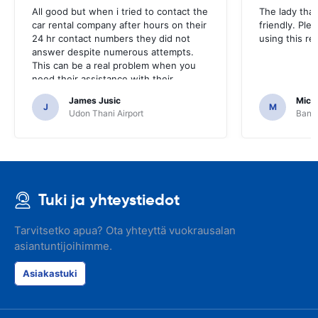
All good but when i tried to contact the
The lady tha
car rental company after hours on their
friendly. Plea
24 hr contact numbers they did not
using this r
answer despite numerous attempts.
This can be a real problem when you
need their assistance with their
services or car.
James Jusic
Mich
J
M
Udon Thani Airport
Bangk
Tuki ja yhteystiedot
Tarvitsetko apua? Ota yhteyttä vuokrausalan
asiantuntijoihimme.
Asiakastuki