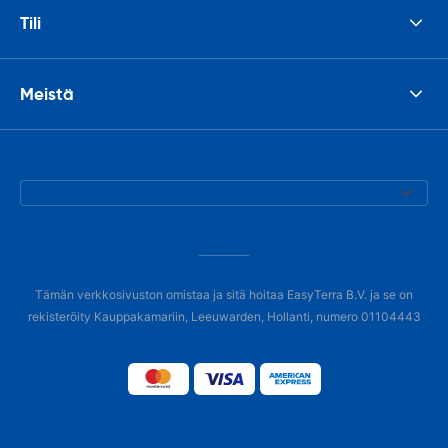
Tili
Meistä
Tämän verkkosivuston omistaa ja sitä hoitaa EasyTerra B.V. ja se on
rekisteröity Kauppakamariin, Leeuwarden, Hollanti, numero 01104443