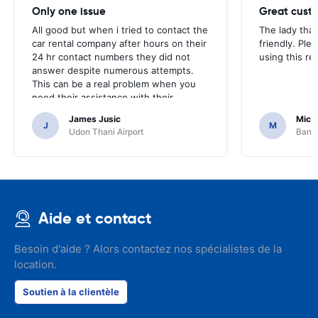
Only one issue
Great custo
All good but when i tried to contact the
The lady tha
car rental company after hours on their
friendly. Plea
24 hr contact numbers they did not
using this r
answer despite numerous attempts.
This can be a real problem when you
need their assistance with their
services or car.
James Jusic
Mich
J
M
Udon Thani Airport
Bangk
Aide et contact
Besoin d'aide ? Alors contactez nos spécialistes de la
location.
Soutien à la clientèle