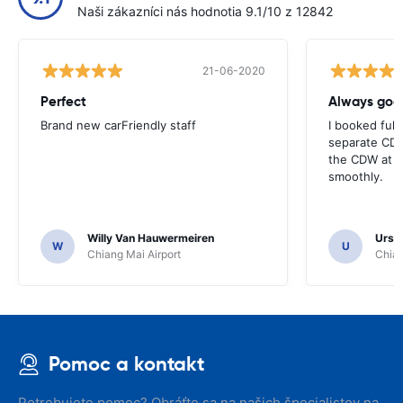
Naši zákazníci nás hodnotia 9.1/10 z 12842
21-06-2020
Perfect
Brand new carFriendly staff
I booked full
separate CDW
the CDW at th
smoothly.
Willy Van Hauwermeiren
Urs C
W
U
Chiang Mai Airport
Chian
Pomoc a kontakt
Potrebujete pomoc? Obráťte sa na našich špecialistov na