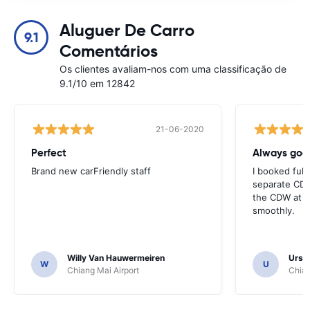
Aluguer De Carro
9.1
Comentários
Os clientes avaliam-nos com uma classificação de
9.1/10 em 12842
21-06-2020
Perfect
Brand new carFriendly staff
I booked full
separate CDW
the CDW at th
smoothly.
Willy Van Hauwermeiren
Urs C
W
U
Chiang Mai Airport
Chian