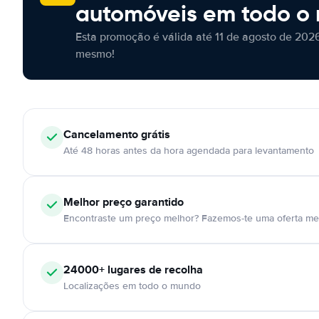
automóveis em todo o
Esta promoção é válida até 11 de agosto de 2026
mesmo!
Cancelamento
grátis
Até 48 horas antes da hora agendada para levantamento
Melhor preço garantido
Encontraste um preço melhor? Fazemos-te uma oferta mel
24000+
lugares de recolha
Localizações em todo o mundo