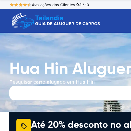
9.1
Avaliações dos Clientes
/ 10
Tailandia
GUIA DE ALUGUER DE CARROS
Hua Hin Alugue
Pesquisar carro alugado em Hua Hin
Até 20% desconto no a