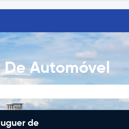
r De Automóvel
luguer de