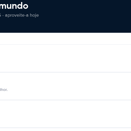
 mundo
 - aproveite-a hoje
hor.