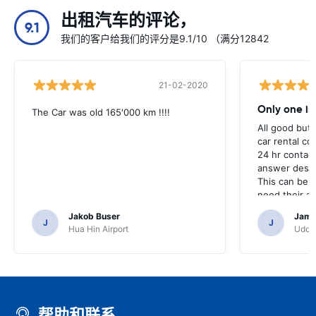
出租汽车的评论，
9.1
我们的客户给我们的评分是9.1/10 （满分12842
21-02-2020
Only one is
The Car was old 165'000 km !!!!
All good but 
car rental co
24 hr contac
answer despi
This can be 
need their as
services or c
Jakob Buser
Jame
J
J
Hua Hin Airport
Udon 
帮助和联系