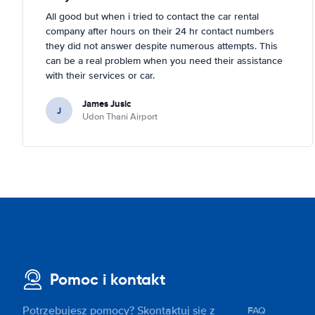
All good but when i tried to contact the car rental
company after hours on their 24 hr contact numbers
they did not answer despite numerous attempts. This
can be a real problem when you need their assistance
with their services or car.
James Jusic
J
Udon Thani Airport
Pomoc i kontakt
Potrzebujesz pomocy? Skontaktuj się z
FAQ