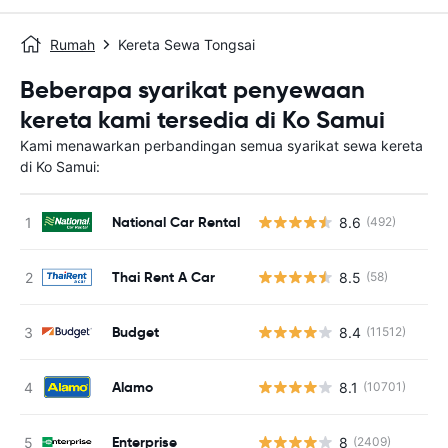
Rumah
Kereta Sewa Tongsai
Beberapa syarikat penyewaan
kereta kami tersedia di Ko Samui
Kami menawarkan perbandingan semua syarikat sewa kereta
di Ko Samui:
National Car Rental
8.6
(492)
Thai Rent A Car
8.5
(58)
Budget
8.4
(11512)
T
Alamo
8.1
(10701)
Enterprise
8
(2409)