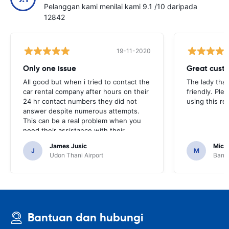
Pelanggan kami menilai kami 9.1 /10 daripada
12842
19-11-2020
Only one issue
Great custo
All good but when i tried to contact the
The lady tha
car rental company after hours on their
friendly. Plea
24 hr contact numbers they did not
using this r
answer despite numerous attempts.
This can be a real problem when you
need their assistance with their
services or car.
James Jusic
Mich
J
M
Udon Thani Airport
Bangk
Bantuan dan hubungi