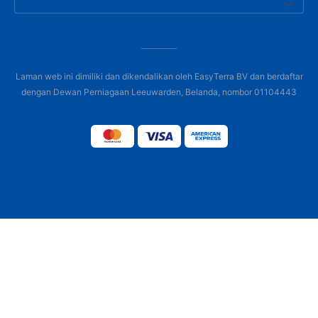
Laman web ini dimiliki dan dikendalikan oleh EasyTerra BV dan berdaftar
dengan Dewan Perniagaan Leeuwarden, Belanda, nombor 01104443